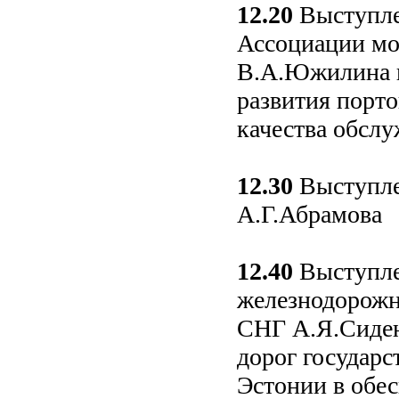
12.20
Выступлен
Ассоциации мо
В.А.Южилина н
развития порт
качества обслу
12.30
Выступле
А.Г.Абрамова
12.40
Выступле
железнодорожн
СНГ А.Я.Сиден
дорог государс
Эстонии в обе